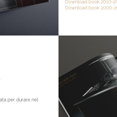
Download book 2010-2
Download book 2000-
A
zata per durare nel