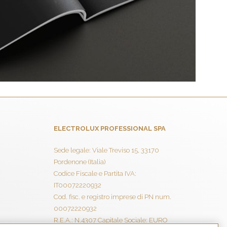
ELECTROLUX PROFESSIONAL SPA
Sede legale: Viale Treviso 15, 33170
Pordenone (Italia)
Codice Fiscale e Partita IVA:
IT00072220932
Cod. fisc. e registro imprese di PN num.
00072220932
R.E.A.: N.4307 Capitale Sociale: EURO