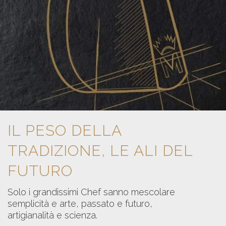
L’INCOMPARABILE
IL PESO DELLA
PIACERE DI VISTA E
TRADIZIONE, LE ALI DEL
TATTO
FUTURO
Le finiture a smalto dei pannelli Molteni sono
Solo i grandissimi Chef sanno mescolare
il tratto distintivo dell’unicità. Scegli il tuo
semplicità e arte, passato e futuro,
colore.
artigianalità e scienza.