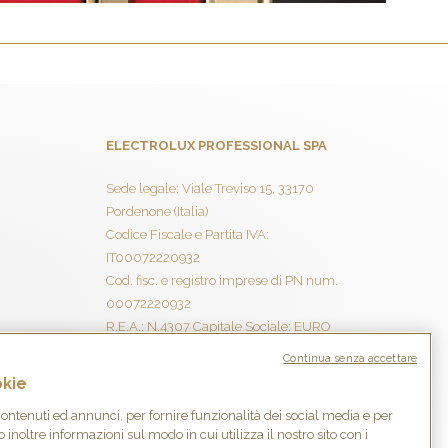
ELECTROLUX PROFESSIONAL SPA
Sede legale: Viale Treviso 15, 33170
Pordenone (Italia)
Codice Fiscale e Partita IVA:
IT00072220932
Cod. fisc. e registro imprese di PN num.
00072220932
R.E.A.: N.4307 Capitale Sociale: EURO
7.998.000 I.V.
Continua senza accettare
Società con Socio Unico
okie
ontenuti ed annunci, per fornire funzionalità dei social media e per
 inoltre informazioni sul modo in cui utilizza il nostro sito con i
Instagram
Facebook