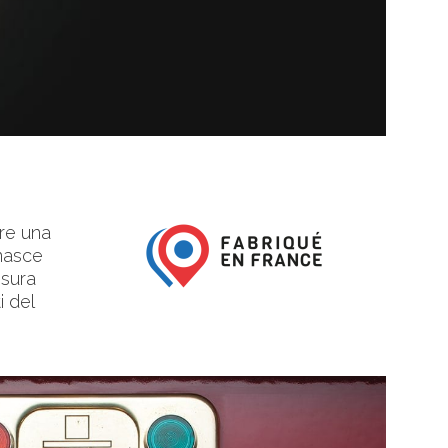
re una
 nasce
isura
 del