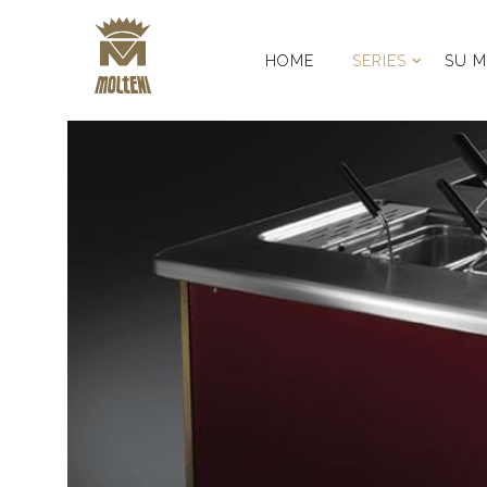
HOME
SERIES
SU M