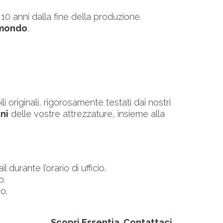
10 anni dalla fine della produzione.
l mondo
.
originali, rigorosamente testati dai nostri
ni
delle vostre attrezzature, insieme alla
durante l’orario di ufficio.
o.
o.
Scopri Essentia. Contattaci