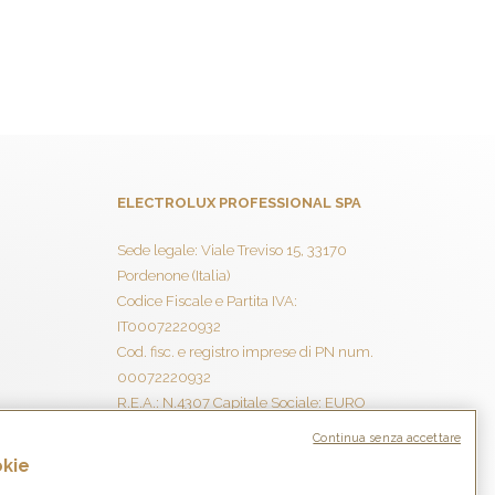
ELECTROLUX PROFESSIONAL SPA
Sede legale: Viale Treviso 15, 33170
Pordenone (Italia)
Codice Fiscale e Partita IVA:
IT00072220932
Cod. fisc. e registro imprese di PN num.
00072220932
R.E.A.: N.4307 Capitale Sociale: EURO
7.998.000 I.V.
Continua senza accettare
Società con Socio Unico
okie